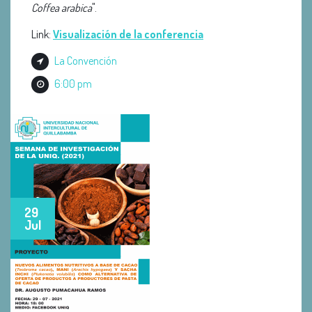
Coffea arabica
".
Link:
Visualización de la conferencia
La Convención
6:00 pm
29
Jul